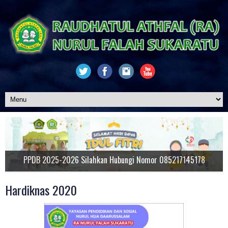
PPDB 2025-2026 Silahkan Hubungi Nomor 085217145178
Foto Bersama Pengurus Yayasan, Dewan Guru serta Orang Tua Sisw
Wilujeung Sumping di Website RA Nurul Falah Sukaratu-Majasari-
RA Nurul Falah Sukaratu, Mendidik dengan Hati
Hardiknas 2020